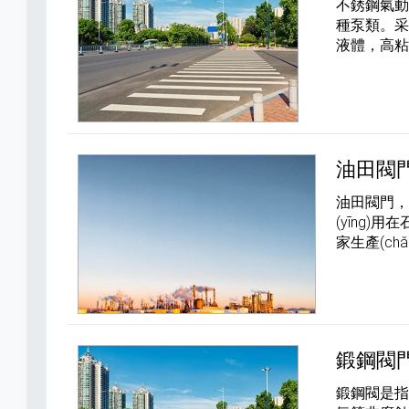
不銹鋼氣動(
種泵類。采用
液體，高粘度
油田閥門結
油田閥門，英
(yīng)
家生產(chǎ
鍛鋼閥門
鍛鋼閥是指適