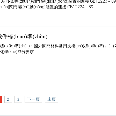
－89 多回轉(zhuǎn)閥門 驅(qū)動(dòng)裝置的連接 GB12223－8
uǎn)閥門 驅(qū)動(dòng)裝置的連接 GB12224－89
標(biāo)準(zhǔn)
biāo)準(zhǔn)：國外閥門材料常用技術(shù)標(biāo)準(zhǔn)
學(xué)成分要求
2
3
下一頁
末頁