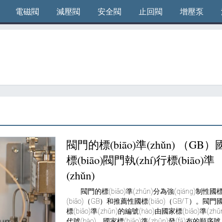
電磁閥
減壓閥
安全閥
止回閥
增壓泵
閥門的標(biāo)準(zhǔn) （GB）
標(biāo)閥門執(zhí)行標(biāo)準
(zhǔn)
閥門的標(biāo)準(zhǔn)分為強(qiáng)制性國
(biāo)（GB）和推薦性國標(biāo)（GB/T）。閥門
標(biāo)準(zhǔn)的編號(hào)由國家標(biāo)準(zhǔ
代號(hào)、國家標(biāo)準(zhǔn)發(fā)布的順序號