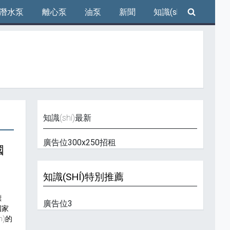
搜索
潛水泵
離心泵
油泵
新聞
知識(shí)
企業(yè
知識(shí)最新
廣告位300x250招租
國
知識(SHÍ)特別推薦
標
廣告位3
國家
n)的