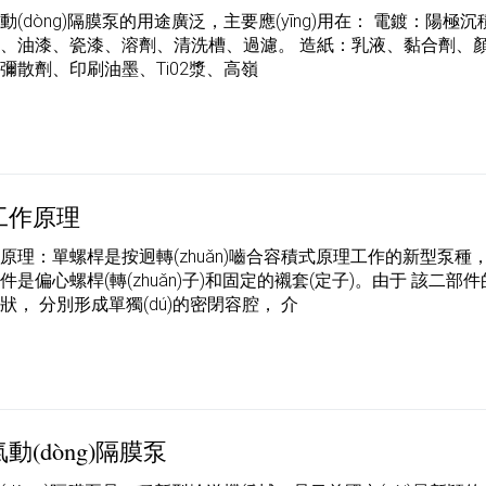
(dòng)隔膜泵的用途廣泛，主要應(yīng)用在： 電鍍：陽極沉
油漆、瓷漆、溶劑、清洗槽、過濾。 造紙：乳液、黏合劑、
、彌散劑、印刷油墨、Ti02漿、高嶺
工作原理
原理：單螺桿是按迥轉(zhuǎn)嚙合容積式原理工作的新型泵種
是偏心螺桿(轉(zhuǎn)子)和固定的襯套(定子)。由于 該二部件
， 分別形成單獨(dú)的密閉容腔， 介
動(dòng)隔膜泵