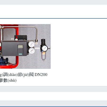
)調(diào)節(jié)閥 DN200
參數(shù)