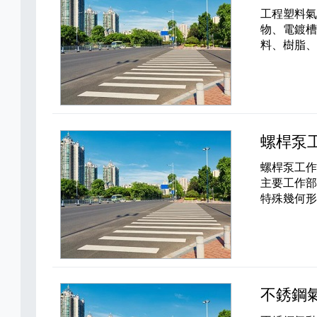
工程塑料氣動
物、電鍍槽、
料、樹脂
螺桿泵
螺桿泵工作
主要工作部件
特殊幾何形狀
不銹鋼氣