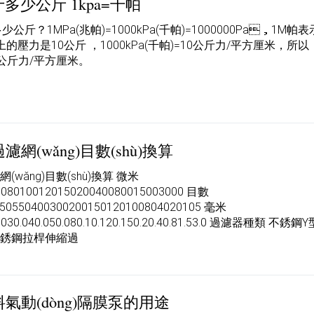
于多少公斤 1kpa=千帕
少公斤？1MPa(兆帕)=1000kPa(千帕)=1000000Pa，1M帕表
的壓力是10公斤 ，1000kPa(千帕)=10公斤力/平方厘米，所以
1公斤力/平方厘米。
網(wǎng)目數(shù)換算
(wǎng)目數(shù)換算 微米
508010012015020040080015003000 目數
0650550400300200150120100804020105 毫米
0.030.040.050.080.10.120.150.20.40.81.53.0 過濾器種類 不銹鋼Y
不銹鋼拉桿伸縮過
氣動(dòng)隔膜泵的用途