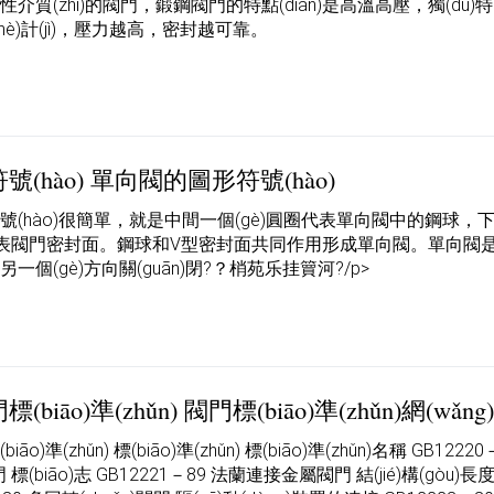
介質(zhì)的閥門，鍛鋼閥門的特點(diǎn)是高溫高壓，獨(dú)
)計(jì)，壓力越高，密封越可靠。
號(hào) 單向閥的圖形符號(hào)
(hào)很簡單，就是中間一個(gè)圓圈代表單向閥中的鋼球，
閥門密封面。鋼球和V型密封面共同作用形成單向閥。單向閥
，在另一個(gè)方向關(guān)閉?？梢苑乐挂簤河?/p>
biāo)準(zhǔn) 閥門標(biāo)準(zhǔn)網(wǎng
āo)準(zhǔn) 標(biāo)準(zhǔn) 標(biāo)準(zhǔn)名稱 GB12220
 標(biāo)志 GB12221－89 法蘭連接金屬閥門 結(jié)構(gòu)長